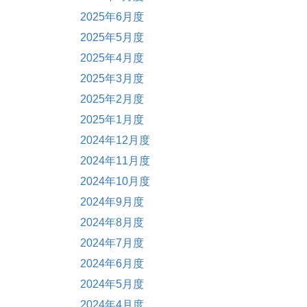
2025年6月度
2025年5月度
2025年4月度
2025年3月度
2025年2月度
2025年1月度
2024年12月度
2024年11月度
2024年10月度
2024年9月度
2024年8月度
2024年7月度
2024年6月度
2024年5月度
2024年4月度