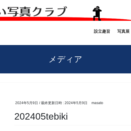
設立趣旨
写真展
メディア
2024年5月9日
/ 最終更新日時 :
2024年5月9日
masato
202405tebiki