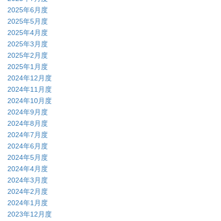
2025年6月度
2025年5月度
2025年4月度
2025年3月度
2025年2月度
2025年1月度
2024年12月度
2024年11月度
2024年10月度
2024年9月度
2024年8月度
2024年7月度
2024年6月度
2024年5月度
2024年4月度
2024年3月度
2024年2月度
2024年1月度
2023年12月度