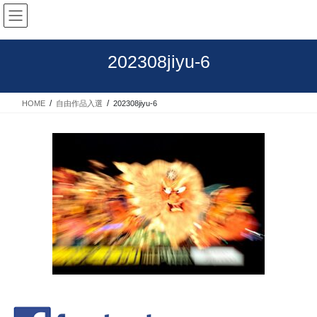
コ
ナ
ン
ビ
テ
ゲ
ン
ー
202308jiyu-6
ツ
シ
へ
ョ
ス
ン
HOME
自由作品入選
202308jiyu-6
キ
に
ッ
移
プ
動