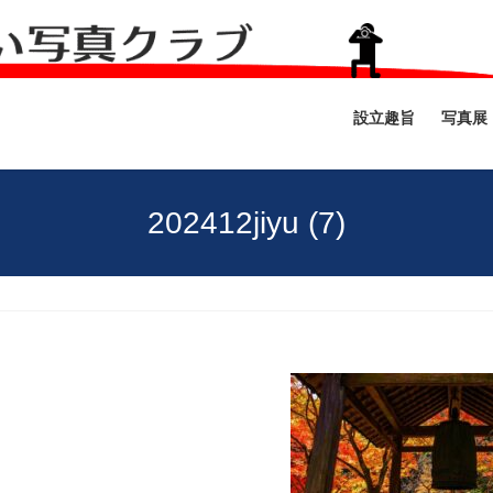
設立趣旨
写真展
202412jiyu (7)