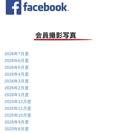
2026年7月度
2026年6月度
2026年5月度
2026年4月度
2026年3月度
2026年2月度
2026年1月度
2025年12月度
2025年11月度
2025年10月度
2025年9月度
2025年8月度