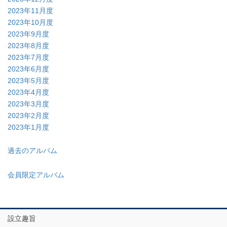
2023年11月度
2023年10月度
2023年9月度
2023年8月度
2023年7月度
2023年6月度
2023年5月度
2023年4月度
2023年3月度
2023年2月度
2023年1月度
過去のアルバム
会員限定アルバム
設立趣旨