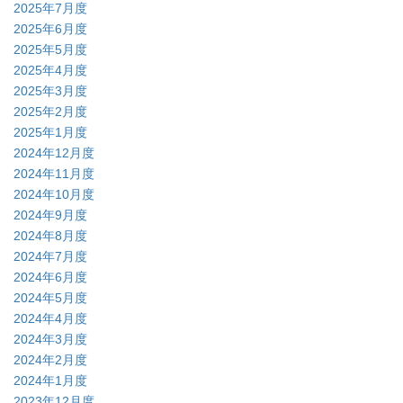
2025年7月度
2025年6月度
2025年5月度
2025年4月度
2025年3月度
2025年2月度
2025年1月度
2024年12月度
2024年11月度
2024年10月度
2024年9月度
2024年8月度
2024年7月度
2024年6月度
2024年5月度
2024年4月度
2024年3月度
2024年2月度
2024年1月度
2023年12月度