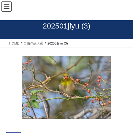
コ
ナ
ン
ビ
テ
ゲ
ン
ー
202501jiyu (3)
ツ
シ
へ
ョ
ス
ン
HOME
自由作品入選
202501jiyu (3)
キ
に
ッ
移
プ
動