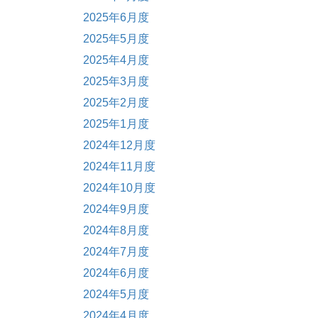
2025年6月度
2025年5月度
2025年4月度
2025年3月度
2025年2月度
2025年1月度
2024年12月度
2024年11月度
2024年10月度
2024年9月度
2024年8月度
2024年7月度
2024年6月度
2024年5月度
2024年4月度