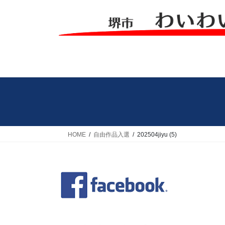
コ
ナ
ン
ビ
テ
ゲ
ン
ー
ツ
シ
へ
ョ
ス
ン
キ
に
ッ
移
プ
動
HOME
自由作品入選
202504jiyu (5)