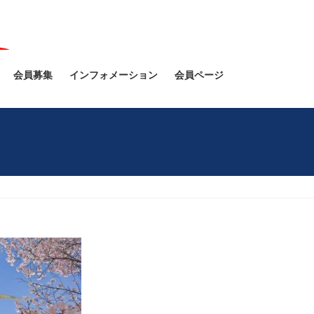
会員募集
インフォメーション
会員ページ