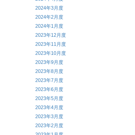
2024年3月度
2024年2月度
2024年1月度
2023年12月度
2023年11月度
2023年10月度
2023年9月度
2023年8月度
2023年7月度
2023年6月度
2023年5月度
2023年4月度
2023年3月度
2023年2月度
2023年1月度