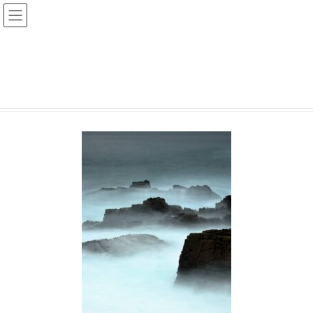
コ
ナ
ン
ビ
テ
ゲ
ン
ー
202509jiyu (1)
ツ
シ
へ
ョ
ス
ン
HOME
自由作品入選
202509jiyu (1)
キ
に
ッ
移
プ
動