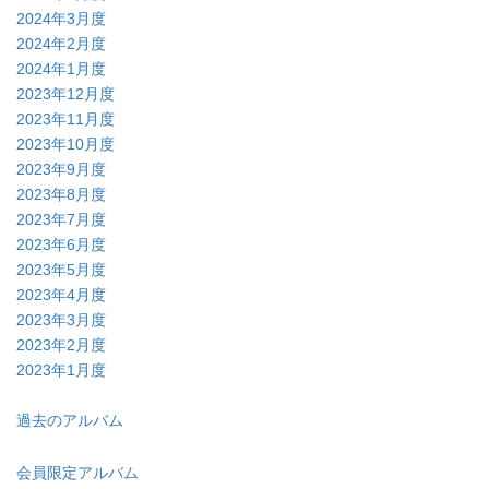
2024年3月度
2024年2月度
2024年1月度
2023年12月度
2023年11月度
2023年10月度
2023年9月度
2023年8月度
2023年7月度
2023年6月度
2023年5月度
2023年4月度
2023年3月度
2023年2月度
2023年1月度
過去のアルバム
会員限定アルバム