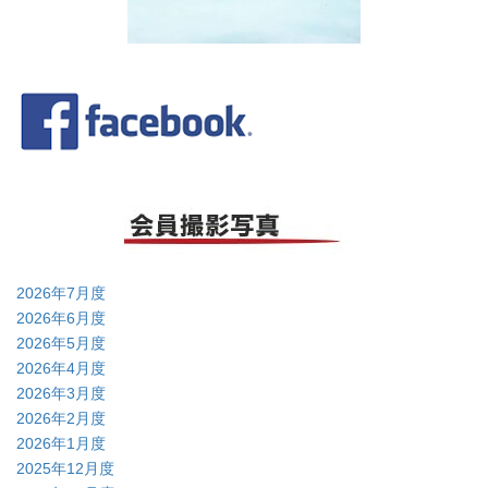
2026年7月度
2026年6月度
2026年5月度
2026年4月度
2026年3月度
2026年2月度
2026年1月度
2025年12月度