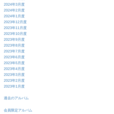
2024年3月度
2024年2月度
2024年1月度
2023年12月度
2023年11月度
2023年10月度
2023年9月度
2023年8月度
2023年7月度
2023年6月度
2023年5月度
2023年4月度
2023年3月度
2023年2月度
2023年1月度
過去のアルバム
会員限定アルバム