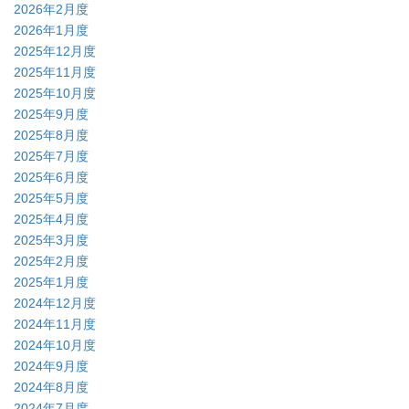
2026年2月度
2026年1月度
2025年12月度
2025年11月度
2025年10月度
2025年9月度
2025年8月度
2025年7月度
2025年6月度
2025年5月度
2025年4月度
2025年3月度
2025年2月度
2025年1月度
2024年12月度
2024年11月度
2024年10月度
2024年9月度
2024年8月度
2024年7月度