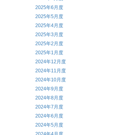
2025年6月度
2025年5月度
2025年4月度
2025年3月度
2025年2月度
2025年1月度
2024年12月度
2024年11月度
2024年10月度
2024年9月度
2024年8月度
2024年7月度
2024年6月度
2024年5月度
2024年4月度