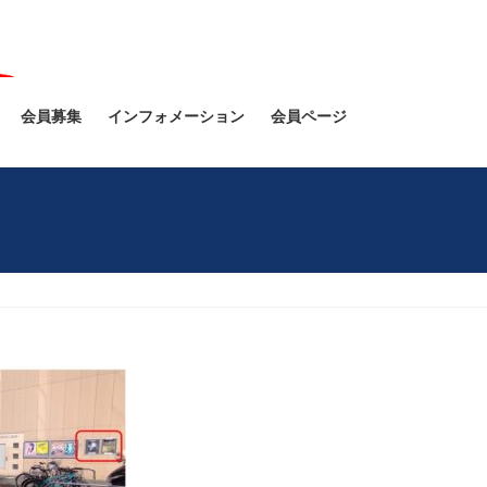
会員募集
インフォメーション
会員ページ