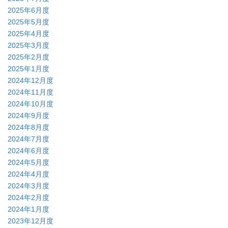
2025年6月度
2025年5月度
2025年4月度
2025年3月度
2025年2月度
2025年1月度
2024年12月度
2024年11月度
2024年10月度
2024年9月度
2024年8月度
2024年7月度
2024年6月度
2024年5月度
2024年4月度
2024年3月度
2024年2月度
2024年1月度
2023年12月度