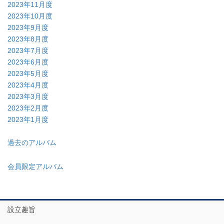
2023年11月度
2023年10月度
2023年9月度
2023年8月度
2023年7月度
2023年6月度
2023年5月度
2023年4月度
2023年3月度
2023年2月度
2023年1月度
過去のアルバム
会員限定アルバム
設立趣旨