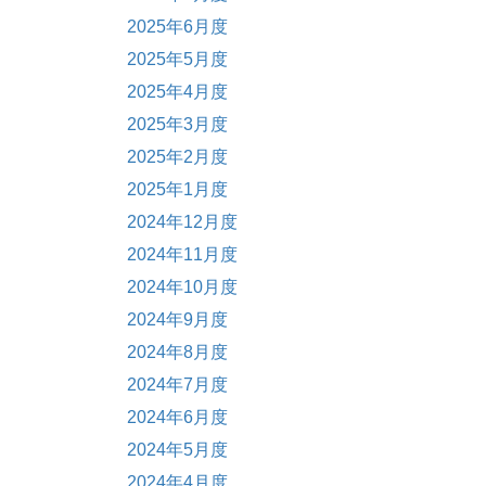
2025年6月度
2025年5月度
2025年4月度
2025年3月度
2025年2月度
2025年1月度
2024年12月度
2024年11月度
2024年10月度
2024年9月度
2024年8月度
2024年7月度
2024年6月度
2024年5月度
2024年4月度