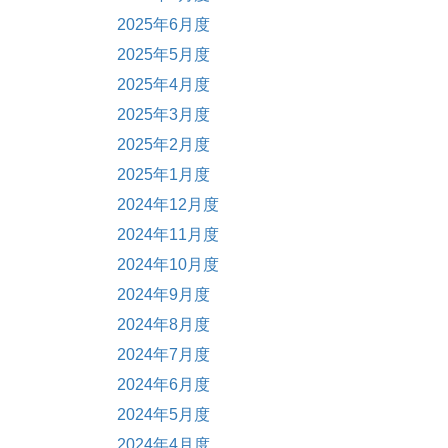
2025年6月度
2025年5月度
2025年4月度
2025年3月度
2025年2月度
2025年1月度
2024年12月度
2024年11月度
2024年10月度
2024年9月度
2024年8月度
2024年7月度
2024年6月度
2024年5月度
2024年4月度