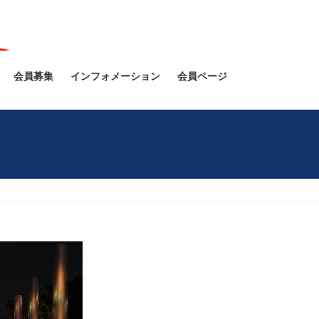
会員募集
インフォメーション
会員ページ