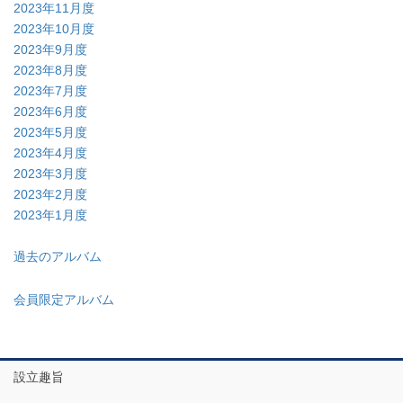
2023年11月度
2023年10月度
2023年9月度
2023年8月度
2023年7月度
2023年6月度
2023年5月度
2023年4月度
2023年3月度
2023年2月度
2023年1月度
過去のアルバム
会員限定アルバム
設立趣旨