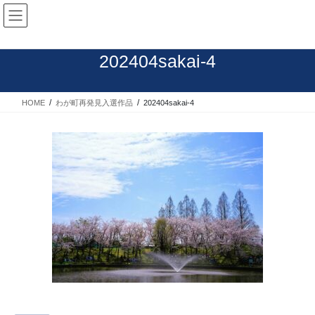
コ
ナ
ン
ビ
テ
ゲ
ン
ー
202404sakai-4
ツ
シ
へ
ョ
ス
ン
HOME
わが町再発見入選作品
202404sakai-4
キ
に
ッ
移
プ
動