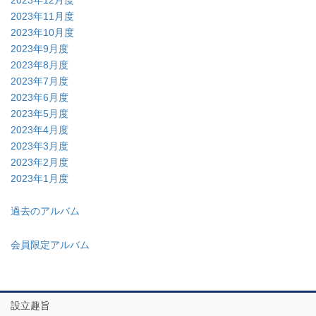
2023年11月度
2023年10月度
2023年9月度
2023年8月度
2023年7月度
2023年6月度
2023年5月度
2023年4月度
2023年3月度
2023年2月度
2023年1月度
過去のアルバム
会員限定アルバム
設立趣旨