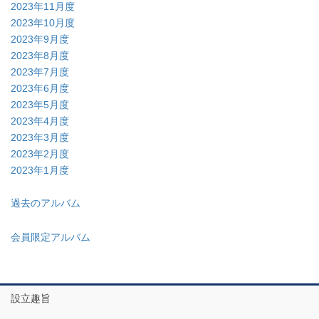
2023年11月度
2023年10月度
2023年9月度
2023年8月度
2023年7月度
2023年6月度
2023年5月度
2023年4月度
2023年3月度
2023年2月度
2023年1月度
過去のアルバム
会員限定アルバム
設立趣旨