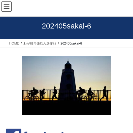
コ
ナ
ン
ビ
テ
ゲ
ン
ー
202405sakai-6
ツ
シ
へ
ョ
ス
ン
HOME
わが町再発見入選作品
202405sakai-6
キ
に
ッ
移
プ
動