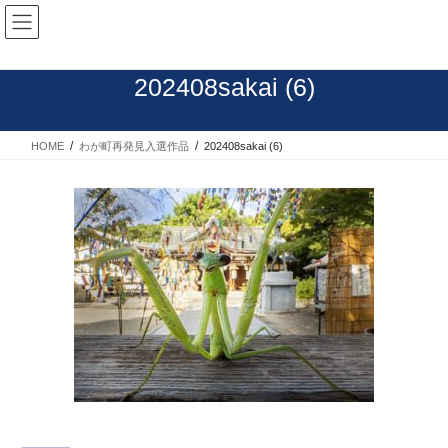
コ
ナ
ン
ビ
テ
ゲ
ン
ー
202408sakai (6)
ツ
シ
へ
ョ
ス
ン
HOME
わが町再発見入選作品
202408sakai (6)
キ
に
ッ
移
プ
動