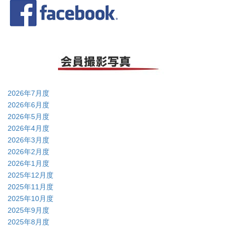
2026年7月度
2026年6月度
2026年5月度
2026年4月度
2026年3月度
2026年2月度
2026年1月度
2025年12月度
2025年11月度
2025年10月度
2025年9月度
2025年8月度