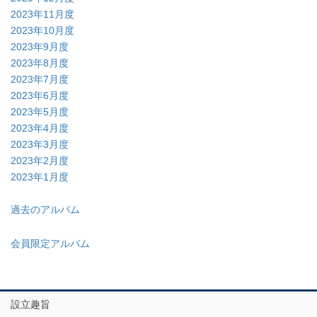
2023年11月度
2023年10月度
2023年9月度
2023年8月度
2023年7月度
2023年6月度
2023年5月度
2023年4月度
2023年3月度
2023年2月度
2023年1月度
過去のアルバム
会員限定アルバム
設立趣旨