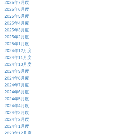
2025年7月度
2025年6月度
2025年5月度
2025年4月度
2025年3月度
2025年2月度
2025年1月度
2024年12月度
2024年11月度
2024年10月度
2024年9月度
2024年8月度
2024年7月度
2024年6月度
2024年5月度
2024年4月度
2024年3月度
2024年2月度
2024年1月度
2023年12月度