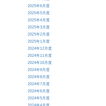
2025年6月度
2025年5月度
2025年4月度
2025年3月度
2025年2月度
2025年1月度
2024年12月度
2024年11月度
2024年10月度
2024年9月度
2024年8月度
2024年7月度
2024年6月度
2024年5月度
2024年4月度