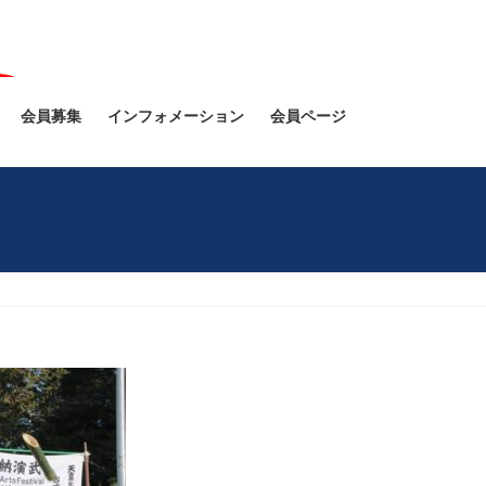
会員募集
インフォメーション
会員ページ