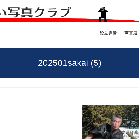
設立趣旨
写真展
202501sakai (5)