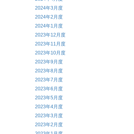
2024年3月度
2024年2月度
2024年1月度
2023年12月度
2023年11月度
2023年10月度
2023年9月度
2023年8月度
2023年7月度
2023年6月度
2023年5月度
2023年4月度
2023年3月度
2023年2月度
2023年1月度