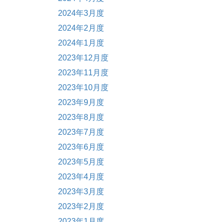
2024年3月度
2024年2月度
2024年1月度
2023年12月度
2023年11月度
2023年10月度
2023年9月度
2023年8月度
2023年7月度
2023年6月度
2023年5月度
2023年4月度
2023年3月度
2023年2月度
2023年1月度