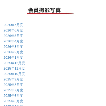
2026年7月度
2026年6月度
2026年5月度
2026年4月度
2026年3月度
2026年2月度
2026年1月度
2025年12月度
2025年11月度
2025年10月度
2025年9月度
2025年8月度
2025年7月度
2025年6月度
2025年5月度