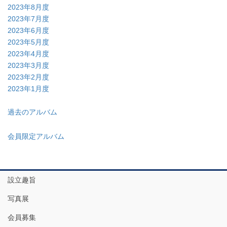
2023年8月度
2023年7月度
2023年6月度
2023年5月度
2023年4月度
2023年3月度
2023年2月度
2023年1月度
過去のアルバム
会員限定アルバム
設立趣旨
写真展
会員募集