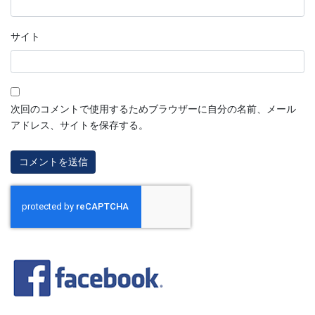
サイト
次回のコメントで使用するためブラウザーに自分の名前、メール
アドレス、サイトを保存する。